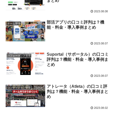
まとめ
2023.08.08
部活アプリの口コミ評判は？機
チーム管理
能・料金・導入事例まとめ
2023.08.07
Suportal（サポータル）の口コミ
パフォーマンス管理
評判は？機能・料金・導入事例ま
とめ
2023.08.07
アトレータ（Atleta）の口コミ評
コンディション管理
判は？機能・料金・導入事例まと
め
2023.08.02